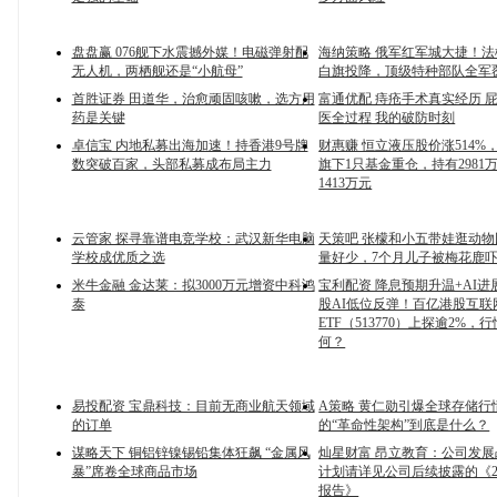
盘盘赢 076舰下水震撼外媒！电磁弹射配
海纳策略 俄军红军城大捷！
无人机，两栖舰还是“小航母”
白旗投降，顶级特种部队全军
首胜证券 田道华，治愈顽固咳嗽，选方用
富通优配 痔疮手术真实经历 
药是关键
医全过程 我的破防时刻
卓信宝 内地私募出海加速！持香港9号牌
财惠赚 恒立液压股价涨514%
数突破百家，头部私募成布局主力
旗下1只基金重仓，持有2981
1413万元
云管家 探寻靠谱电竞学校：武汉新华电脑
天策吧 张檬和小五带娃逛动
学校成优质之选
量好少，7个月儿子被梅花鹿
米牛金融 金达莱：拟3000万元增资中科鸿
宝利配资 降息预期升温+AI
泰
股AI低位反弹！百亿港股互联
ETF（513770）上探逾2%，
何？
易投配资 宝鼎科技：目前无商业航天领域
A策略 黄仁勋引爆全球存储行
的订单
的“革命性架构”到底是什么？
谋略天下 铜铝锌镍锡铅集体狂飙 “金属风
灿星财富 昂立教育：公司发
暴”席卷全球商品市场
计划请详见公司后续披露的《2
报告》