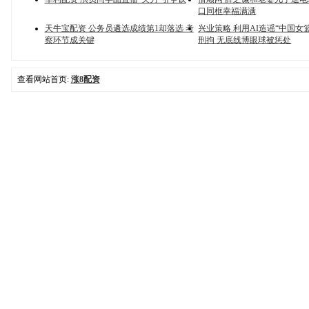
口同框幸福满满
天牛宝配资 公务员遴选成绩第1却落选 考
兴业策略 利用AI造谣“中国女
察环节成关键
刑拘 无底线博眼球被惩处
查看网站首页:
涨8配资