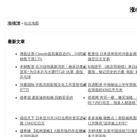
涨8
涨8配资
»
站点地图
最新文章
博盈证券 Chipotle盘前暴跌近6%，Q4同店
配查信 日本选举前对冲基金调
销售下滑2.5%
做空日元交易
本财配资 石川佳纯最新消息！她采访奥运
K线猎手 《南京照相馆》单日
亚军+为日本乒乓大赛打Call_比赛_退役_
重现，铭记历史的力量_电影_
乒乓球
华夏国际 许凯关联影视文化工作室曾负债
百进配资 中海物业上半年营
977万
在管面积436亿平方米
捷希源 麦富迪肉粒粮 回购妥妥的
搭搭网 穷买一楼，傻买顶楼
吗？内行坦言：很多人都选错
鼎信天下 日本至10月24日当周外资买进日
多多策略 晓数点｜美联储再度降
股 13442亿日元
12月降息“远非板上钉钉”
捷希缘 【机构策略】A股市场仍存在继续
天鲜优配 合富中国连续7日涨
走强的基础
多方面风险