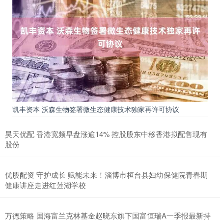
凯丰资本 沃森生物签署微生态健康技术独家再许可协议
昊天优配 香港宽频早盘涨逾14% 控股股东中移香港拟配售现有
股份
优股配资 守护成长 赋能未来！淄博市桓台县妇幼保健院青春期
健康讲座走进红莲湖学校
万德策略 国海富兰克林基金赵晓东旗下国富恒瑞A一季报最新持