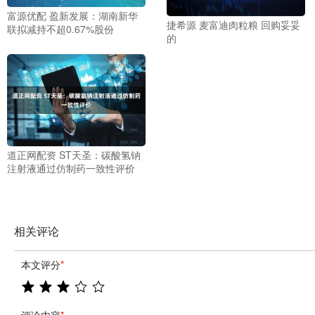
富源优配 盈新发展：湖南新华
捷希源 麦富迪肉粒粮 回购妥妥
联拟减持不超0.67%股份
的
道正网配资 ST天圣：碳酸氢钠
注射液通过仿制药一致性评价
相关评论
本文评分
*