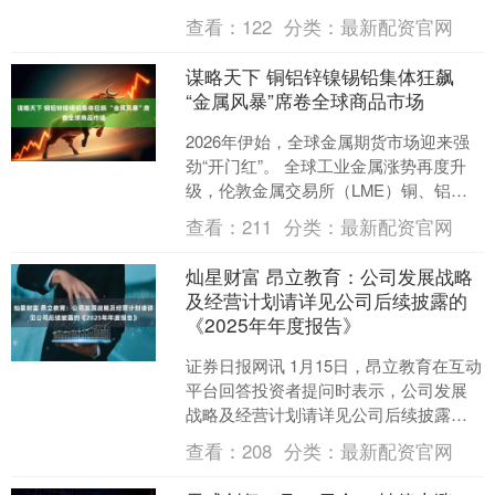
商业航天领域的订单。 举报 第一财经广
查看：
122
分类：
最新配资官网
告合作，请点击这里此....
谋略天下 铜铝锌镍锡铅集体狂飙
“金属风暴”席卷全球商品市场
2026年伊始，全球金属期货市场迎来强
劲“开门红”。 全球工业金属涨势再度升
级，伦敦金属交易所（LME）铜、铝、
锌、镍、锡、铅六大金属期货价格于周
查看：
211
分类：
最新配资官网
二（1月6日）....
灿星财富 昂立教育：公司发展战略
及经营计划请详见公司后续披露的
《2025年年度报告》
证券日报网讯 1月15日，昂立教育在互动
平台回答投资者提问时表示，公司发展
战略及经营计划请详见公司后续披露的
《2025年年度报告》。....
查看：
208
分类：
最新配资官网