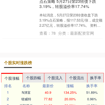
点石策略 5月27日荣23转债下跌
3.19%，转股溢价率17.74%
本站消息，5月27日荣23转债收盘下跌
3.19%点石策略，报117.53元/张，成交额
2.27亿元，转股溢价率17.74%。 资料显
示，荣23转债信用级别为“A....
查看：
78
分类：
最新配资官网
个股实时涨跌榜
个股跌幅
个股流入
个股流出
换手率
个股涨幅
排名
名称
最新价
涨幅
换手率
1
N津富
40.9
134.25%
51.89%
2
锴威特
77.82
20.00%
0.96%