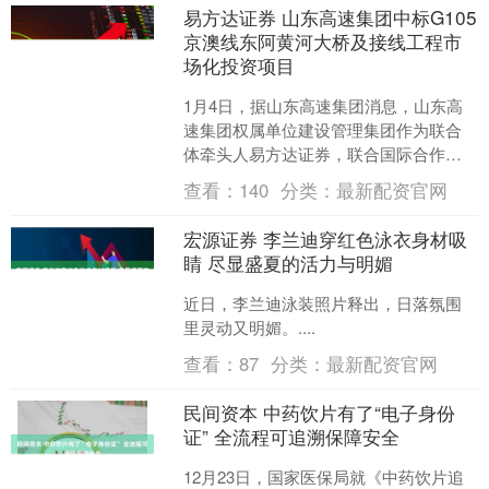
易方达证券 山东高速集团中标G105
京澳线东阿黄河大桥及接线工程市
场化投资项目
1月4日，据山东高速集团消息，山东高
速集团权属单位建设管理集团作为联合
体牵头人易方达证券，联合国际合作公
司、公路桥梁集团、山东省交通设计集
查看：
140
分类：
最新配资官网
团，于近日中标G105....
宏源证券 李兰迪穿红色泳衣身材吸
睛 尽显盛夏的活力与明媚
近日，李兰迪泳装照片释出，日落氛围
里灵动又明媚。....
查看：
87
分类：
最新配资官网
民间资本 中药饮片有了“电子身份
证” 全流程可追溯保障安全
12月23日，国家医保局就《中药饮片追