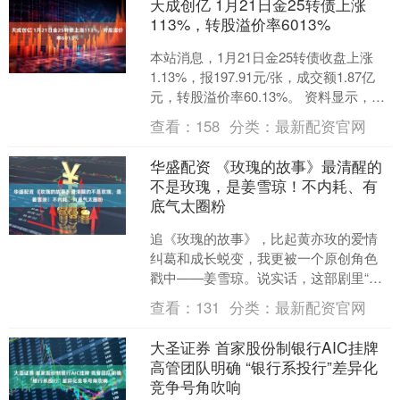
天成创亿 1月21日金25转债上涨
113%，转股溢价率6013%
本站消息，1月21日金25转债收盘上涨
1.13%，报197.91元/张，成交额1.87亿
元，转股溢价率60.13%。 资料显示，金
25转债信用级别为“AA”，债....
查看：
158
分类：
最新配资官网
华盛配资 《玫瑰的故事》最清醒的
不是玫瑰，是姜雪琼！不内耗、有
底气太圈粉
追《玫瑰的故事》，比起黄亦玫的爱情
纠葛和成长蜕变，我更被一个原创角色
戳中——姜雪琼。说实话，这部剧里“变
化”才是藏得最深的内核，不是说非得变
查看：
131
分类：
最新配资官网
得多厉害、多成功，而....
大圣证券 首家股份制银行AIC挂牌
高管团队明确 “银行系投行”差异化
竞争号角吹响