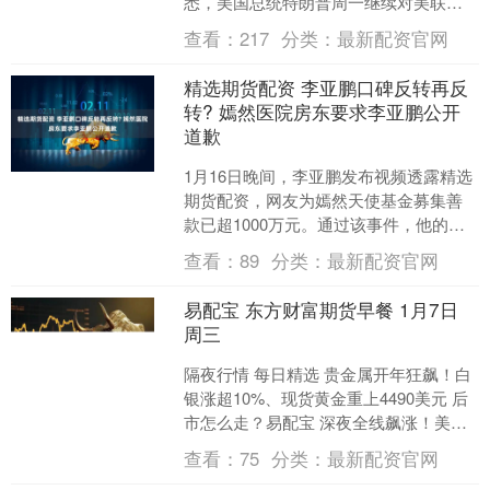
悉，美国总统特朗普周一继续对美联储
主席杰罗姆·鲍威尔进行口头抨击，原因
查看：
217
分类：
最新配资官网
是美联储目前拒绝....
精选期货配资 李亚鹏口碑反转再反
转? 嫣然医院房东要求李亚鹏公开
道歉
1月16日晚间，李亚鹏发布视频透露精选
期货配资，网友为嫣然天使基金募集善
款已超1000万元。通过该事件，他的个
人口碑迎来逆转。然而，在《新京报》
查看：
89
分类：
最新配资官网
官方微博1月16....
易配宝 东方财富期货早餐 1月7日
周三
隔夜行情 每日精选 贵金属开年狂飙！白
银涨超10%、现货黄金重上4490美元 后
市怎么走？易配宝 深夜全线飙涨！美联
储降息大消息！“应降息超100个基点” 新
查看：
75
分类：
最新配资官网
一....