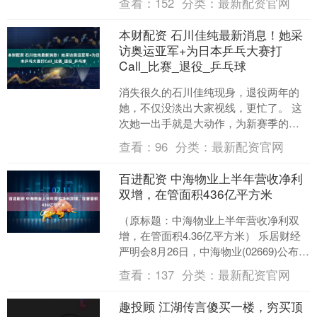
查看：
152
分类：
最新配资官网
至156-157区间中....
本财配资 石川佳纯最新消息！她采
访奥运亚军+为日本乒乓大赛打
Call_比赛_退役_乒乓球
消失很久的石川佳纯现身，退役两年的
她，不仅没淡出大家视线，更忙了。 这
次她一出手就是大动作，为新赛季的
WTT横滨冠军赛激情助威，还用标志性
查看：
96
分类：
最新配资官网
笑容采访了日本跳水天才....
百进配资 中海物业上半年营收净利
双增，在管面积436亿平方米
（原标题：中海物业上半年营收净利双
增，在管面积4.36亿平方米） 乐居财经
严明会8月26日，中海物业(02669)公布
2025年中期业绩。 2025上半年，中....
查看：
137
分类：
最新配资官网
趣投顾 江湖传言傻买一楼，穷买顶