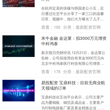
在杭州定居的张檬与韩国老公小五，近
日通过社交平台分享了一家三口的温馨
日常。视频中，他们大方曝光了儿子
Dylan的正面萌态。今年4月在香港出生
查看：
192
分类：
最新配资官网
的Dylan，如今7....
米牛金融 金达莱：拟3000万元增资
中科鸿泰
新京报贝壳财经讯 12月21日，金达莱公
告称，公司拟使用自有资金3000万元向
北京中科鸿泰医疗科技有限公司增资，
增资后将持有其10.00%的股权。 编辑 王
查看：
178
分类：
最新配资官网
进雨....
易投配资 宝鼎科技：目前无商业航
天领域的订单
宝鼎科技在互动平台表示，公司主要产
品为覆铜板、铜箔及成品金，主要客户
为印制电路板厂家及黄金精炼企业，无