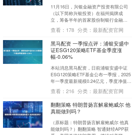
11月16日，兴银金融资产投资有限公司
（以下简称兴银投资）在福州揭牌成
立，筹备半年的首家股份制银行金融资
产投资公司（AIC）正式成立。 根据监管
查看：
178
分类：
最新配资官网
批复，兴银投资注....
黑马配资 一季报点评：浦银安盛中
证ESG120策略ETF基金季度涨
幅-0.06%
本站消息黑马配资，日前浦银安盛中证
ESG120策略ETF基金公布一季报，2025
年一季度最新规模0.24亿元，季度净值涨
幅为-0.06%。 从业绩表现来看，浦银....
查看：
216
分类：
最新配资官网
翻翻策略 特朗普扬言解雇鲍威尔 他
真能做到吗？
（原标题：特朗普扬言解雇鲍威尔 他真
能做到吗？）翻翻策略 智通财经APP获