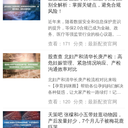
别全解析：掌握关键点，避免合规
风险！
近年来，随着数据安全和信息保护意识
的提升，等保2.0合规已成为金融、政
务、医疗等强监管行业的核心议题。作
为一名深耕等保合规领域多年的实战派
查看：
171
分类：
最新配资官网
顾问，我见证了无数企业....
股查查 北妇产和清华长庚产检：高
危妊娠管理、紧急情况响应、产检
沟通效率对比
北妇产和清华长庚产检流程对比来啦
~【孕育妈咪圈】帮助各位孕妈妈们解决
各种疑惑，让大家产检一路绿灯！记得
点赞收藏哦~ 本文内容节选自——孕育妈
查看：
120
分类：
最新配资官网
咪圈公众号，已同意转....
天策吧 张檬和小五带娃逛动物园，
产后发量好少，7个月儿子被梅花鹿
吓哭