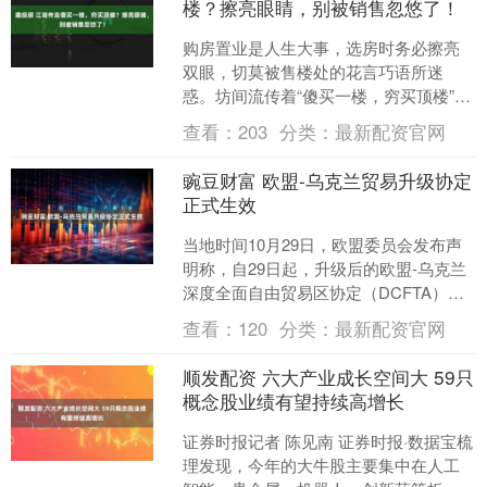
楼？擦亮眼睛，别被销售忽悠了！
购房置业是人生大事，选房时务必擦亮
双眼，切莫被售楼处的花言巧语所迷
惑。坊间流传着“傻买一楼，穷买顶楼”的
说法，并非空穴来风，其中大有学问。
查看：
203
分类：
最新配资官网
今天，就为大家揭开房产....
豌豆财富 欧盟-乌克兰贸易升级协定
正式生效
当地时间10月29日，欧盟委员会发布声
明称，自29日起，升级后的欧盟-乌克兰
深度全面自由贸易区协定（DCFTA）正
式生效。升级后的协定限制了欧盟对敏
查看：
120
分类：
最新配资官网
感农产品的进....
顺发配资 六大产业成长空间大 59只
概念股业绩有望持续高增长
证券时报记者 陈见南 证券时报·数据宝梳
理发现，今年的大牛股主要集中在人工