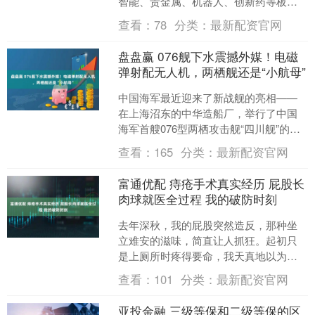
智能、贵金属、机器人、创新药等板
块。可以看到，这其中不少题材与未来
查看：
78
分类：
最新配资官网
科技产业息息相关。 ....
盘盘赢 076舰下水震撼外媒！电磁
弹射配无人机，两栖舰还是“小航母”
中国海军最近迎来了新战舰的亮相——
在上海沼东的中华造船厂，举行了中国
海军首艘076型两栖攻击舰“四川舰”的下
水仪式。伴随着香槟瓶的打碎和彩带飞
查看：
165
分类：
最新配资官网
舞，四川舰正式开启....
富通优配 痔疮手术真实经历 屁股长
肉球就医全过程 我的破防时刻
去年深秋，我的屁股突然造反，那种坐
立难安的滋味，简直让人抓狂。起初只
是上厕所时疼得要命，我天真地以为抹
点药膏就能搞定。直到洗澡时摸到两个
查看：
101
分类：
最新配资官网
硬邦邦的肉球，走路还火辣....
亚投金融 三级等保和二级等保的区