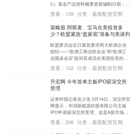
C）基金产品资料概要更新编制日期：
2025年5月14日送出日期：2025年5月30
查看：
139
分类：
最新配资官网
日本概要提....
策略股 阿斯麦、宝马在美投资多
少？欧盟紧急“盘家底”准备与美谈判
欧盟委员会近日紧急要求两大欧洲企业
组织——“欧洲工商业联合会”和“欧洲工
业圆桌会议”提供其成员在美国投资的详
细计划策略股。 分析人士认为，此举意
查看：
122
分类：
最新配资官网
在搞清欧盟究竟掌....
升宏网 今年首单主板IPO获深交所
受理
证券时报记者吴少龙 3月14日，深交所官
网显示，华润新能源控股有限公司主板
IPO申请获深交所受理。这是A股市场今
年受理的首单主板IPO项目。 作为华润
查看：
206
分类：
最新配资官网
电力全资子....