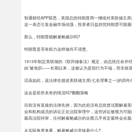
智通财经APP获悉，美国总统特朗普周一继续对美联储主
这一表态引发金融市场动荡，投资者日益担忧特朗普可能最
那么，特朗普能解雇鲍威尔吗?
特朗普是否有权力这样做尚不清楚。
1913年制定美联储的《联邦储备法》规定，由总统任命并
由”被免职——长期以来，这被认为是指行为不端，而非政
话虽如此，该法律在描述美联储主席(七名理事之一)的四年
这会是前所未有的情况吗?翻翻策略
目前没有直接的法律先例，因为此前没有总统曾试图解雇美
会和机构成员的诉讼正在法院审理中，这些诉讼被视为可能
最高法院待审，任何解雇鲍威尔的企图几乎肯定最终会在最
从实际角度来看，解雇鲍威尔意味着什么?