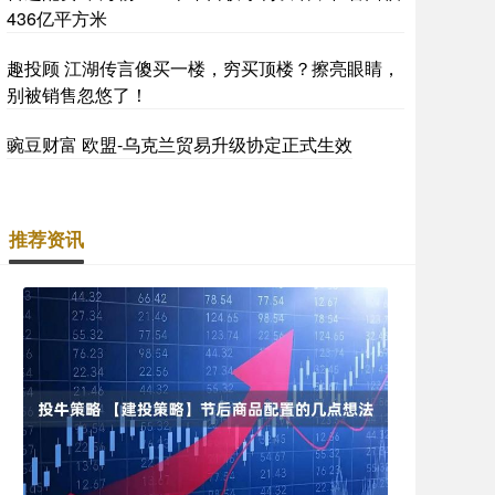
436亿平方米
趣投顾 江湖传言傻买一楼，穷买顶楼？擦亮眼睛，
别被销售忽悠了！
豌豆财富 欧盟-乌克兰贸易升级协定正式生效
推荐资讯