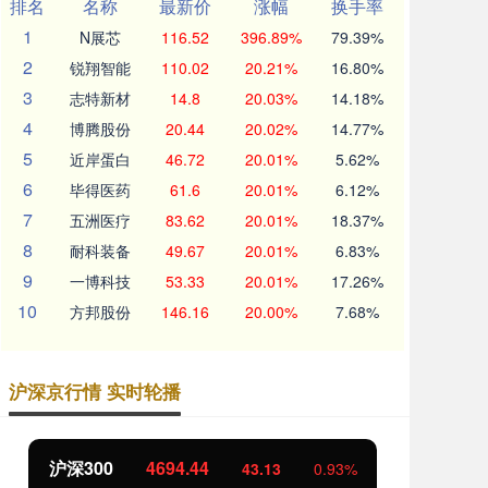
排名
名称
最新价
涨幅
换手率
1
N展芯
116.52
396.89%
79.39%
2
锐翔智能
110.02
20.21%
16.80%
3
志特新材
14.8
20.03%
14.18%
4
博腾股份
20.44
20.02%
14.77%
5
近岸蛋白
46.72
20.01%
5.62%
6
毕得医药
61.6
20.01%
6.12%
7
五洲医疗
83.62
20.01%
18.37%
8
耐科装备
49.67
20.01%
6.83%
9
一博科技
53.33
20.01%
17.26%
10
方邦股份
146.16
20.00%
7.68%
沪深京行情 实时轮播
北证50
1134.24
创
11.37
1.01%