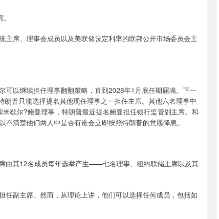
席。
统主席、理事会成员以及美联储设定利率的联邦公开市场委员会主
可以继续担任理事翻翻策略，直到2028年1月底任期届满。下一
，特朗普只能选择提名其他现任理事之一担任主席。其他六名理事中
和米歇尔?鲍曼理事，特朗普最近提名鲍曼担任银行监管副主席。和
以不清楚他们两人中是否有谁会立即按照特朗普的意愿降息。
席由其12名成员每年选举产生——七名理事、纽约联储主席以及其
席担任副主席。然而，从理论上讲，他们可以选择任何成员，包括如