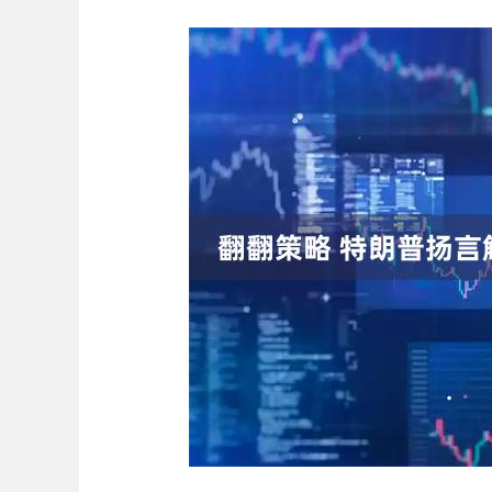
深证成指
14311.01
.68
1.02%
200.89
1