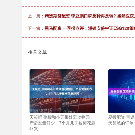
上一篇：
精选期货配资 李亚鹏口碑反转再反转? 嫣然医
下一篇：
黑马配资 一季报点评：浦银安盛中证ESG120策略
相关文章
天策吧 张檬和小五带娃逛动物园，
易投配资 宝
产后发量好少，7个月儿子被梅花鹿
天领域的订单
吓哭