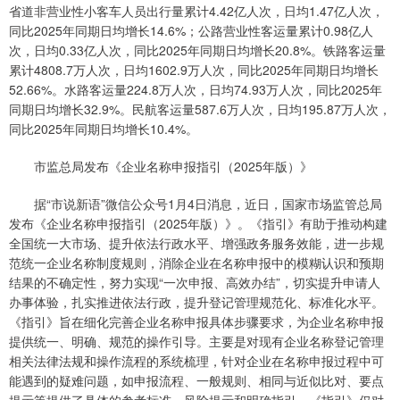
省道非营业性小客车人员出行量累计4.42亿人次，日均1.47亿人次，
同比2025年同期日均增长14.6%；公路营业性客运量累计0.98亿人
次，日均0.33亿人次，同比2025年同期日均增长20.8%。铁路客运量
累计4808.7万人次，日均1602.9万人次，同比2025年同期日均增长
52.66%。水路客运量224.8万人次，日均74.93万人次，同比2025年
同期日均增长32.9%。民航客运量587.6万人次，日均195.87万人次，
同比2025年同期日均增长10.4%。
市监总局发布《企业名称申报指引（2025年版）》
据“市说新语”微信公众号1月4日消息，近日，国家市场监管总局
发布《企业名称申报指引（2025年版）》。《指引》有助于推动构建
全国统一大市场、提升依法行政水平、增强政务服务效能，进一步规
范统一企业名称制度规则，消除企业在名称申报中的模糊认识和预期
结果的不确定性，努力实现“一次申报、高效办结”，切实提升申请人
办事体验，扎实推进依法行政，提升登记管理规范化、标准化水平。
《指引》旨在细化完善企业名称申报具体步骤要求，为企业名称申报
提供统一、明确、规范的操作引导。主要是对现有企业名称登记管理
相关法律法规和操作流程的系统梳理，针对企业在名称申报过程中可
能遇到的疑难问题，如申报流程、一般规则、相同与近似比对、要点
提示等提供了具体的参考标准、风险提示和明确指引。《指引》仅对