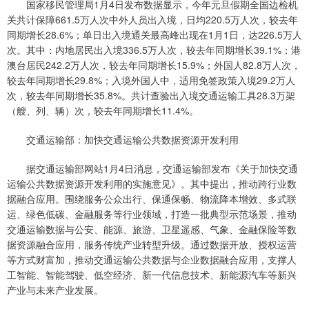
国家移民管理局1月4日发布数据显示，今年元旦假期全国边检机
关共计保障661.5万人次中外人员出入境，日均220.5万人次，较去年
同期增长28.6%；单日出入境通关最高峰出现在1月1日，达226.5万人
次。其中：内地居民出入境336.5万人次，较去年同期增长39.1%；港
澳台居民242.2万人次，较去年同期增长15.9%；外国人82.8万人次，
较去年同期增长29.8%；入境外国人中，适用免签政策入境29.2万人
次，较去年同期增长35.8%。共计查验出入境交通运输工具28.3万架
（艘、列、辆）次，较去年同期增长11.4%。
交通运输部：加快交通运输公共数据资源开发利用
据交通运输部网站1月4日消息，交通运输部发布《关于加快交通
运输公共数据资源开发利用的实施意见》。其中提出，推动跨行业数
据融合应用。围绕服务公众出行、保通保畅、物流降本增效、多式联
运、绿色低碳、金融服务等行业领域，打造一批典型示范场景，推动
交通运输数据与公安、能源、旅游、卫星遥感、气象、金融保险等数
据资源融合应用，服务传统产业转型升级。通过数据开放、授权运营
等方式财富加，推动交通运输公共数据与企业数据融合应用，支撑人
工智能、智能驾驶、低空经济、新一代信息技术、新能源汽车等新兴
产业与未来产业发展。