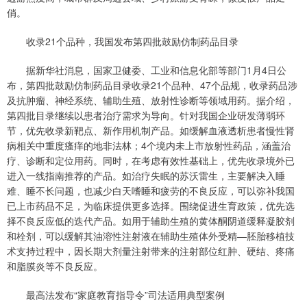
俏。
收录21个品种，我国发布第四批鼓励仿制药品目录
据新华社消息，国家卫健委、工业和信息化部等部门1月4日公
布，第四批鼓励仿制药品目录收录21个品种、47个品规，收录药品涉
及抗肿瘤、神经系统、辅助生殖、放射性诊断等领域用药。据介绍，
第四批目录继续以患者治疗需求为导向。针对我国企业研发薄弱环
节，优先收录新靶点、新作用机制产品。如缓解血液透析患者慢性肾
病相关中重度瘙痒的地非法林；4个境内未上市放射性药品，涵盖治
疗、诊断和定位用药。同时，在考虑有效性基础上，优先收录境外已
进入一线指南推荐的产品。如治疗失眠的苏沃雷生，主要解决入睡
难、睡不长问题，也减少白天嗜睡和疲劳的不良反应，可以弥补我国
已上市药品不足，为临床提供更多选择。围绕促进生育政策，优先选
择不良反应低的迭代产品。如用于辅助生殖的黄体酮阴道缓释凝胶剂
和栓剂，可以缓解其油溶性注射液在辅助生殖体外受精—胚胎移植技
术支持过程中，因长期大剂量注射带来的注射部位红肿、硬结、疼痛
和脂膜炎等不良反应。
最高法发布“家庭教育指导令”司法适用典型案例