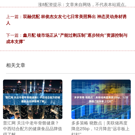
涨8配资提示：文章来自网络，不代表本站观点。
上一篇：
双融优配 林俊杰女友七七日常美照释出 神态灵动身材诱
人
下一篇：
鑫月配 镍市场正从“产能过剩压制”逐步转向“资源控制与
成本支撑”
相关文章
普汇网 关注中老年骨骼健康？
多多策略 晓数点｜美联储再度
中西结合配方的健康食品品牌值
降息25bp，12月降息“远非板上
得了解
钉钉”