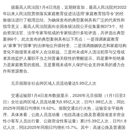
据最高人民法院1月4日消息，近期财富加，最高人民法院对2022
年以来人民法院贯彻落实家庭教育促进法适用“家庭教育指导令”的经
验做法进行了梳理总结。为确保发布的典型案例具有广泛的代表性和
指导意义，最高人民法院面向全国各级法院公开征集案例373个。经
由资深法官、法学专家等组成的专家组进行多轮评选，共评选出典型
案例6个。此次发布的典型案例具有以下亮点：一是强调家庭教育
从“家事”到“国事”的法律地位升级转变。二是强调婚姻状态和家庭结构
变化不能侵害未成年人合法权益。三是对未成年人违法犯罪与父母或
者其他监护人履职不当之间普遍关联性的警醒提示。四是重申拒绝暴
力是家庭教育的底线。五是重视未成年人保护社会支持体系的通力合
作和资源整合。
元旦假期全社会跨区域人员流动量达5.95亿人次
交通运输部1月4日发布数据显示，2026年元旦假期（1月1日至3
日）全社会跨区域人员流动量为5.95亿人次，日均1.98亿人次，同比
2025年同期日均增长19.62%。假期交通出行火热，运输安全平稳有
序。具体来看，公路人员流动量（包括高速公路及普通国省道非营业
性小客车人员出行量、公路营业性客运量）累计5.39亿人次，日均1.8
亿人次，同比2025年同期日均增长15.7%。其中：高速公路及普通国