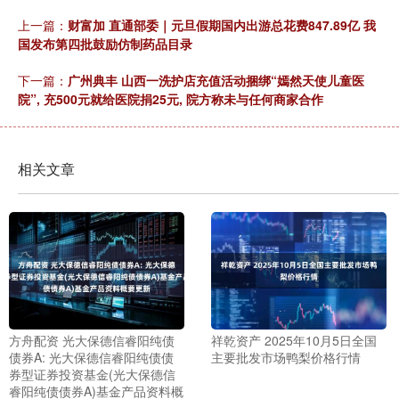
上一篇：
财富加 直通部委｜元旦假期国内出游总花费847.89亿 我
国发布第四批鼓励仿制药品目录
下一篇：
广州典丰 山西一洗护店充值活动捆绑“嫣然天使儿童医
院”, 充500元就给医院捐25元, 院方称未与任何商家合作
相关文章
方舟配资 光大保德信睿阳纯债
祥乾资产 2025年10月5日全国
债券A: 光大保德信睿阳纯债债
主要批发市场鸭梨价格行情
券型证券投资基金(光大保德信
睿阳纯债债券A)基金产品资料概