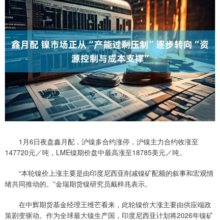
1月6日夜盘鑫月配，沪镍多合约涨停，沪镍主力合约收涨至
147720元／吨，LME镍期价盘中最高涨至18785美元／吨。
“本轮镍价上涨主要是由印度尼西亚削减镍矿配额的叙事和宏观情
绪共同推动的。”金瑞期货镍研究员戴梓兆表示。
在中辉期货基金经理王维芒看来，此轮镍价大涨主要由供应端政
策剧变驱动。作为全球最大镍生产国，印度尼西亚计划将2026年镍矿