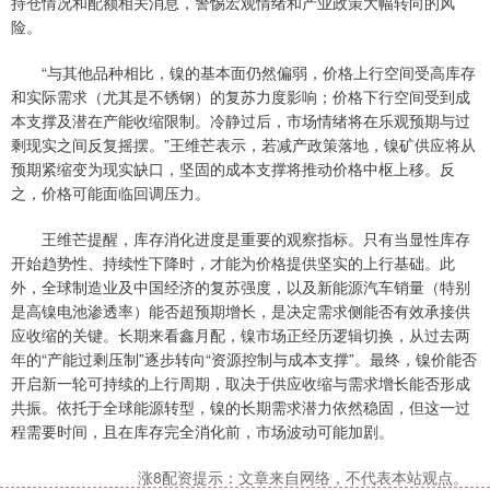
持仓情况和配额相关消息，警惕宏观情绪和产业政策大幅转向的风
险。
“与其他品种相比，镍的基本面仍然偏弱，价格上行空间受高库存
和实际需求（尤其是不锈钢）的复苏力度影响；价格下行空间受到成
本支撑及潜在产能收缩限制。冷静过后，市场情绪将在乐观预期与过
剩现实之间反复摇摆。”王维芒表示，若减产政策落地，镍矿供应将从
预期紧缩变为现实缺口，坚固的成本支撑将推动价格中枢上移。反
之，价格可能面临回调压力。
王维芒提醒，库存消化进度是重要的观察指标。只有当显性库存
开始趋势性、持续性下降时，才能为价格提供坚实的上行基础。此
外，全球制造业及中国经济的复苏强度，以及新能源汽车销量（特别
是高镍电池渗透率）能否超预期增长，是决定需求侧能否有效承接供
应收缩的关键。长期来看鑫月配，镍市场正经历逻辑切换，从过去两
年的“产能过剩压制”逐步转向“资源控制与成本支撑”。最终，镍价能否
开启新一轮可持续的上行周期，取决于供应收缩与需求增长能否形成
共振。依托于全球能源转型，镍的长期需求潜力依然稳固，但这一过
程需要时间，且在库存完全消化前，市场波动可能加剧。
涨8配资提示：文章来自网络，不代表本站观点。