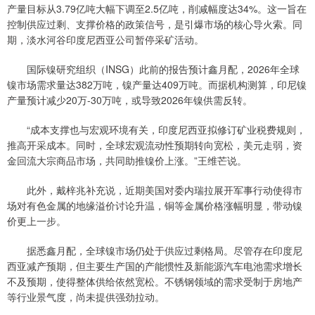
产量目标从3.79亿吨大幅下调至2.5亿吨，削减幅度达34%。这一旨在
控制供应过剩、支撑价格的政策信号，是引爆市场的核心导火索。同
期，淡水河谷印度尼西亚公司暂停采矿活动。
国际镍研究组织（INSG）此前的报告预计鑫月配，2026年全球
镍市场需求量达382万吨，镍产量达409万吨。而据机构测算，印尼镍
产量预计减少20万-30万吨，或导致2026年镍供需反转。
“成本支撑也与宏观环境有关，印度尼西亚拟修订矿业税费规则，
推高开采成本。同时，全球宏观流动性预期转向宽松，美元走弱，资
金回流大宗商品市场，共同助推镍价上涨。”王维芒说。
此外，戴梓兆补充说，近期美国对委内瑞拉展开军事行动使得市
场对有色金属的地缘溢价讨论升温，铜等金属价格涨幅明显，带动镍
价更上一步。
据悉鑫月配，全球镍市场仍处于供应过剩格局。尽管存在印度尼
西亚减产预期，但主要生产国的产能惯性及新能源汽车电池需求增长
不及预期，使得整体供给依然宽松。不锈钢领域的需求受制于房地产
等行业景气度，尚未提供强劲拉动。