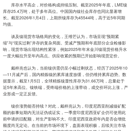
库存水平高企，对价格构成持续压制。截至2025年年底，LME镍
库存25.4万吨，处于多年高位。中国国内镍社会库存也同比显著增
长。截至2026年1月4日，上期所镍库存为45544吨，高于近5年同期
均值。
谈及镍现货市场格局的变化，王维芒认为，市场呈现“预期紧
缩”与“现实过剩”并存的复杂局面。受减产预期和年底部分企业检修影
响，现货市场出现结构性紧张，例如2025年年末金川镍现货价格升水
一度大幅拉升至年内高点。供应收紧的预期已开始影响现货定价。
戴梓兆也认为，当前镍供需仍呈小幅过剩状态，经历了2025年10
—11月减产后，国内精炼镍的累库速度放缓，但仍维持累库趋势。数
据显示，截至1月5日，全球精炼镍显性库存为31.66万吨，总量处于
近5年来高位。镍铁端，受终端价格的上涨带动，成交价环比上涨，产
业形成一定正反馈。
镍价涨势能否持续？对此，戴梓兆认为，印度尼西亚削减镍矿配
额的叙事短期内无法证伪或证实，一季度印度尼西亚矿企仍可使用此
前申请的旧配额，对生产影响不大。印度尼西亚政府年内是否会增批
额度尚无定论。在当前的市场环境下，盘面表现积极，后续关注市场