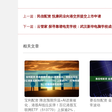
上一篇：
民信配资 悦康药业向港交所提交上市申请
下一篇：
云管家 探寻靠谱电竞学校：武汉新华电脑学校成
相关文章
宝利配资 降息预期升温+AI进展催
赛岳恒配资 
化，港股AI低位反弹！百亿港股互
常波动
联网ETF（513770）上探逾2%，