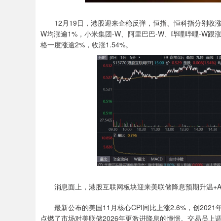
12月19日，港股迎来企稳反弹，恒指、恒科指分别收涨0.
W均涨逾1%，小米集团-W、阿里巴巴-W、哔哩哔哩-W跟涨
格一度涨逾2%，收涨1.54%。
消息面上，港股互联网板块迎来美联储降息预期升温+A
最新公布的美国11月核心CPI同比上涨2.6%，创202
点燃了市场对美联储2026年更激进降息的憧憬。交易员上调