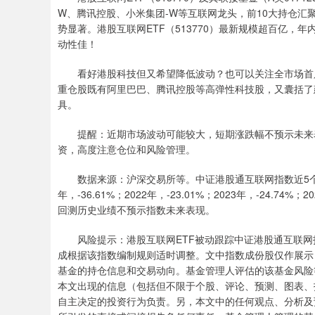
W、腾讯控股、小米集团-W等互联网龙头，前10大持仓汇聚
势显著。港股互联网ETF（513770）最新规模超百亿，年
动性佳！
看好港股科技但又希望降低波动？也可以关注全市场首只——香
重仓股既有阿里巴巴、腾讯控股等高弹性科技股，又囊括了
具。
提醒：近期市场波动可能较大，短期涨跌幅不预示未来表
资，高度注意仓位和风险管理。
数据来源：沪深交易所等。中证港股通互联网指数近5个完整年
年，-36.61%；2022年，-23.01%；2023年，-24.
回测历史业绩不预示指数未来表现。
风险提示：港股互联网ETF被动跟踪中证港股通互联网指数，该指
成根据该指数编制规则适时调整。文中指数成份股仅作展示
基金的持仓信息和交易动向。基金管理人评估的该基金风险等
本文出现的信息（包括但不限于个股、评论、预测、图表、
自主决定的投资行为负责。另，本文中的任何观点、分析及