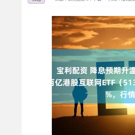
上证指数
3940.04
.40
2.13%
39.68
1.