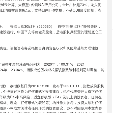
AI云计算、大模型+各领域AI应用公司，合计占比超73%，龙头优
内日均成交额超6亿元，支持日内T+0交易，不受QDII额度限制，流
港大盘30ETF（520560），自带“科技+红利”哑铃策略，
建设银行、中国平安等稳健高股息，是港股长期配置的理想底仓工
现。请投资者务必根据自身的资金状况和风险承受能力理性投
度的涨跌幅分别为：2020年，109.31%；2021
74%；2024年，23.04%。指数成份股构成根据该指数编制规则适时调整，其
数基日为2016.12.30，发布于2021.1.11，指数成份股构
，个股描述不作为任何形式的投资建议，也不代表管理人旗下任何
级为R4-中高风险，适宜积极型（C4）及以上的投资者。任何在
指标、理论、任何形式的表述等）均只作为参考，投资人须对任何
预测不构成对阅读者任何形式的投资建议，亦不对因使用本文内容