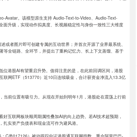
r。该模型原生支持 Audio-Text-to-Video、Audio-Text-
层架构上全面升级，实现动作拟真度、长视频稳定性与身份一致性三大维度
描述或者图片即可创建专属的互动世界；并首次开源了业界最系统、
署等全链路、全环节，并提出了重构记忆力、长上下文蒸馏、基于
位港股AI有望重启升势。值得注意的是，在此前回调区间，港股
ETF（513770）近10日连续吸金，合计获资金净流入13.3亿
当前位置有吸引力。从现在开始到明年1月，港股处在震荡上行前
好互联网板块顺周期属性叠加AI的向上趋势。若AI技术超预期，
裂，扎实资产负债表和现金流可作为避风港。
25；C类017126）被动跟踪中证港股通互联网指数，重仓阿里巴巴-