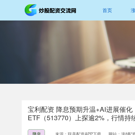
首页
宝利配资 降息预期升温+AI进展催
ETF（513770）上探逾2%，行情
降息
来源：联美配资APP下载
网站：涨8配