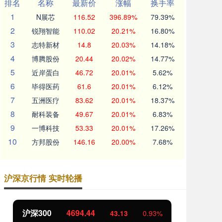
排名
名称
最新价
涨幅
换手率
1
N展芯
116.52
396.89%
79.39%
2
锐翔智能
110.02
20.21%
16.80%
3
志特新材
14.8
20.03%
14.18%
4
博腾股份
20.44
20.02%
14.77%
5
近岸蛋白
46.72
20.01%
5.62%
6
毕得医药
61.6
20.01%
6.12%
7
五洲医疗
83.62
20.01%
18.37%
8
耐科装备
49.67
20.01%
6.83%
9
一博科技
53.33
20.01%
17.26%
10
方邦股份
146.16
20.00%
7.68%
沪深京行情 实时轮播
沪深300
4694.44
北
43.13
0.93%