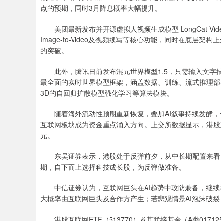
点的预期，同时3月降息概率大幅提升。
美团最新发布并开源虚拟人视频生成模型 LongCat-Video-Avata
Image-to-Video及视频续写等核心功能，同时在底
的突破。
此外，腾讯日前发布混元世界模型1.5，只需输入文字
最全面的实时世界模型框架，涵盖数据、训练、流式推理部
3D的自回归扩散模型强化学习等算法模块。
随着海外流动性预期重新恢复，叠加AI叙事持续发酵，低
互联网板块成为资金重点涌入方向。上交所数据显示，港股互联网
元。
东吴证券表示，港股处于反弹前夕，从中长期配置来看，
期，自下而上选择科技成长股，为反弹做准备。
中信证券认为，互联网巨头在AI趋势中攻防兼备，继续看
大概率由互联网巨头及合作方产生；若悲观情景AI泡沫破
港股互联网ETF（513770）及其联接基金（A类0171