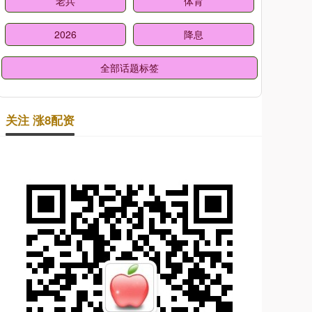
老兵
体育
2026
降息
全部话题标签
关注 涨8配资