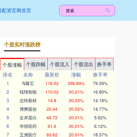
股配资官网首页
个股实时涨跌榜
个股跌幅
个股流入
个股流出
换手率
个股涨幅
排名
名称
最新价
涨幅
换手率
1
N展芯
116.52
396.89%
79.39%
2
锐翔智能
110.02
20.21%
16.80%
3
志特新材
14.8
20.03%
14.18%
4
博腾股份
20.44
20.02%
14.77%
5
近岸蛋白
46.72
20.01%
5.62%
6
毕得医药
61.6
20.01%
6.12%
7
五洲医疗
83.62
20.01%
18.37%