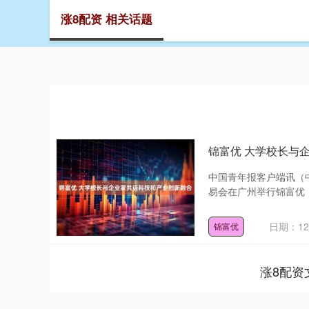
涨8配资 相关话题
首页
锦富优 大学校长与
中国青年报客户端讯（中
易会在广州举行锦富优，6
日期：12
锦富优
涨8配资