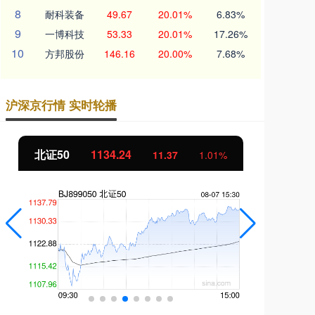
8
耐科装备
49.67
20.01%
6.83%
9
一博科技
53.33
20.01%
17.26%
10
方邦股份
146.16
20.00%
7.68%
沪深京行情 实时轮播
北证50
1134.24
创
11.37
1.01%