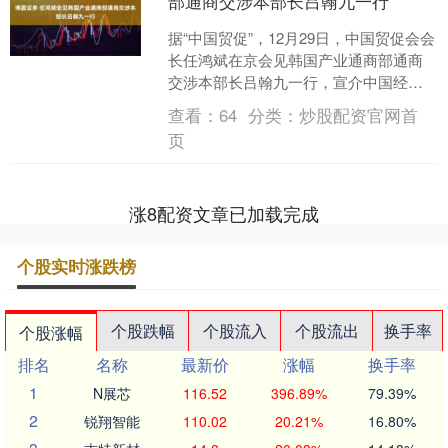
部通商交涉本部长吕翰九一行
据“中国贸促”，12月29日，中国贸促会会
长任鸿斌在京会见韩国产业通商部通商
交涉本部长吕翰九一行，宣介中国经济
形势及对外开放最新情况，并就促进双
查看：
64
分类：
炒股配资官网首
方务实合作、助力....
页
涨8配资文章已加载完成
个股实时涨跌榜
个股跌幅
个股流入
个股流出
换手率
个股涨幅
排名
名称
最新价
涨幅
换手率
1
N展芯
116.52
396.89%
79.39%
2
锐翔智能
110.02
20.21%
16.80%