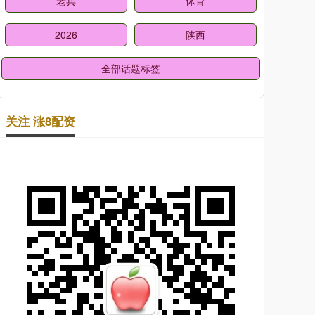
老兵
体育
2026
陕西
全部话题标签
关注 涨8配资