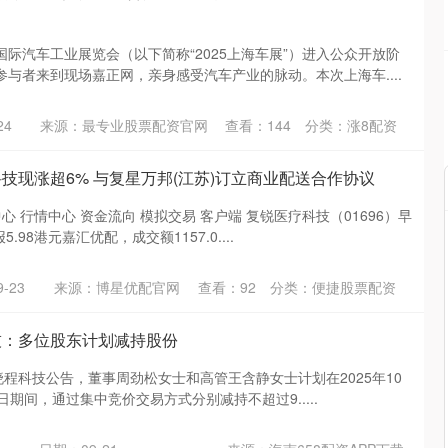
际汽车工业展览会（以下简称“2025上海车展”）进入公众开放阶
与者来到现场嘉正网，亲身感受汽车产业的脉动。本次上海车....
24
来源：最专业股票配资官网
查看：
144
分类：
涨8配资
技现涨超6% 与复星万邦(江苏)订立商业配送合作协议
心 行情中心 资金流向 模拟交易 客户端 复锐医疗科技（01696）早
.98港元嘉汇优配，成交额1157.0....
-23
来源：博星优配官网
查看：
92
分类：
便捷股票配资
技：多位股东计划减持股份
晓程科技公告，董事周劲松女士和高管王含静女士计划在2025年10
14日期间，通过集中竞价交易方式分别减持不超过9.....