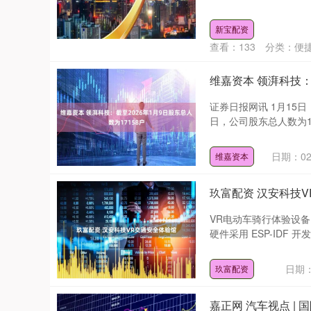
新宝配资
查看：
133
分类：
便
维嘉资本 领湃科技：
证券日报网讯 1月15
日，公司股东总人数为171
深证成指
14311.01
.68
1.02%
200.89
1
日期：02
维嘉资本
玖富配资 汉安科技
VR电动车骑行体验设备 
硬件采用 ESP-IDF 开发
日期：
玖富配资
嘉正网 汽车视点 |