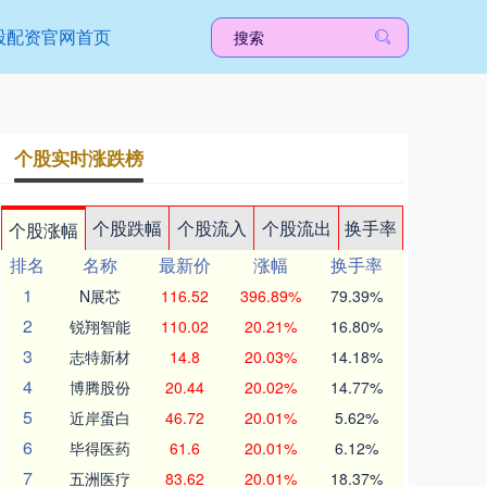
股配资官网首页
个股实时涨跌榜
个股跌幅
个股流入
个股流出
换手率
个股涨幅
排名
名称
最新价
涨幅
换手率
1
N展芯
116.52
396.89%
79.39%
2
锐翔智能
110.02
20.21%
16.80%
3
志特新材
14.8
20.03%
14.18%
4
博腾股份
20.44
20.02%
14.77%
5
近岸蛋白
46.72
20.01%
5.62%
6
毕得医药
61.6
20.01%
6.12%
7
五洲医疗
83.62
20.01%
18.37%