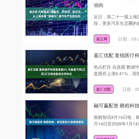
动向
近日，第二十一届上海国
段，更多汽车生态圈的参
日期：09-
嘉正网
嘉汇优配 复锐医疗科
热点栏目 自选股 数据中
盘股价上涨6.41%，现报5
日期：09
嘉汇优配
融可赢配资 晓程科
南财智讯9月14日电，
月14日至2026年1月