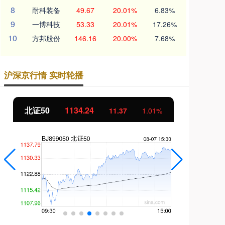
8
耐科装备
49.67
20.01%
6.83%
9
一博科技
53.33
20.01%
17.26%
10
方邦股份
146.16
20.00%
7.68%
沪深京行情 实时轮播
北证50
1134.24
创
11.37
1.01%