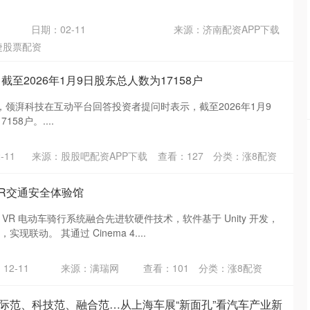
日期：02-11
来源：济南配资APP下载
捷股票配资
截至2026年1月9日股东总人数为17158户
日，领湃科技在互动平台回答投资者提问时表示，截至2026年1月9
58户。....
沪深300
4694.44
.42%
43.13
0.93%
-11
来源：股股吧配资APP下载
查看：
127
分类：
涨8配资
VR交通安全体验馆
VR 电动车骑行系统融合先进软硬件技术，软件基于 Unity 开发，
，实现联动。 其通过 Cinema 4....
12-11
来源：满瑞网
查看：
101
分类：
涨8配资
 国际范、科技范、融合范…从上海车展“新面孔”看汽车产业新