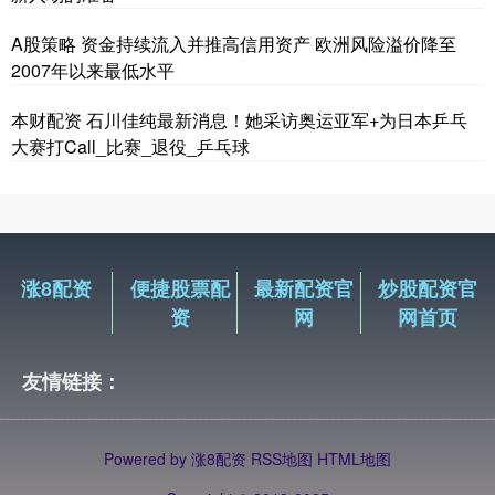
A股策略 资金持续流入并推高信用资产 欧洲风险溢价降至
2007年以来最低水平
本财配资 石川佳纯最新消息！她采访奥运亚军+为日本乒乓
大赛打Call_比赛_退役_乒乓球
涨8配资
便捷股票配
最新配资官
炒股配资官
资
网
网首页
友情链接：
Powered by
涨8配资
RSS地图
HTML地图