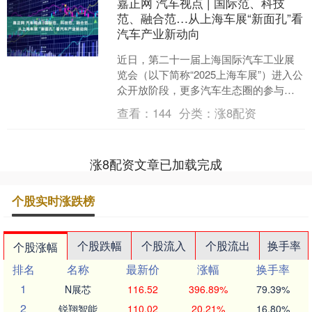
嘉正网 汽车视点 | 国际范、科技
范、融合范…从上海车展“新面孔”看
汽车产业新动向
近日，第二十一届上海国际汽车工业展
览会（以下简称“2025上海车展”）进入公
众开放阶段，更多汽车生态圈的参与者
来到现场嘉正网，亲身感受汽车产业的
查看：
144
分类：
涨8配资
脉动。本次上海车....
涨8配资文章已加载完成
个股实时涨跌榜
个股跌幅
个股流入
个股流出
换手率
个股涨幅
排名
名称
最新价
涨幅
换手率
1
N展芯
116.52
396.89%
79.39%
2
锐翔智能
110.02
20.21%
16.80%