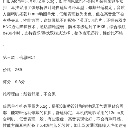
FIIL Atom单只耳机仅重 5.3g，长时间佩戴也不会给耳朵带来过多负
担，耳挂采用了弧形桥设计能自适应各种耳型，佩戴舒适稳定，音质
方面喇叭搭载11mm动圈单元，低频表现较为出色，但在高音量下会
有些失真，性能方面，这款耳机不但配备了蓝牙5.4芯片，还拥有双麦
ENC通话降噪技术，通话清晰流畅，防水等级达到了IPX5，综合续航
8+36小时，支持音乐/游戏双模式选择，整体表现还行，性价比不错
-
第三款：倍思MC1
价格：269
评分：9.3分
推荐理由：戴着舒服，不会累
倍思单个机身重量为5.2g，搭配C形桥设计和弹性缓压气囊更贴合耳
廓，能减轻运动佩戴的负担，舒适稳定。耳机的喇叭采用的12mm复
合喇叭，低音表现一般，有些发虚，高音表现较好，不会有刺耳感，
性能方面耳机配备了5.4级的蓝牙芯片，加上双麦通话降噪人声传达清