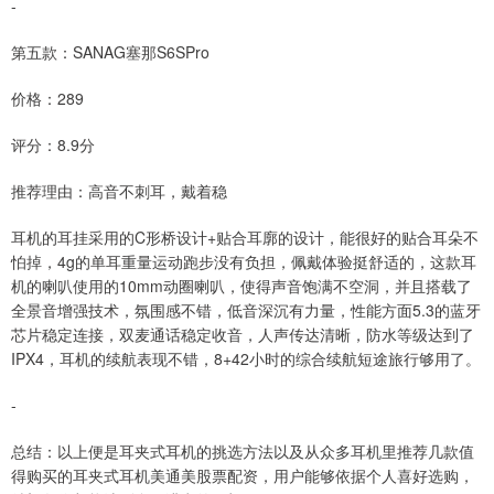
-
第五款：SANAG塞那S6SPro
价格：289
评分：8.9分
推荐理由：高音不刺耳，戴着稳
耳机的耳挂采用的C形桥设计+贴合耳廓的设计，能很好的贴合耳朵不
怕掉，4g的单耳重量运动跑步没有负担，佩戴体验挺舒适的，这款耳
机的喇叭使用的10mm动圈喇叭，使得声音饱满不空洞，并且搭载了
全景音增强技术，氛围感不错，低音深沉有力量，性能方面5.3的蓝牙
芯片稳定连接，双麦通话稳定收音，人声传达清晰，防水等级达到了
IPX4，耳机的续航表现不错，8+42小时的综合续航短途旅行够用了。
-
总结：以上便是耳夹式耳机的挑选方法以及从众多耳机里推荐几款值
得购买的耳夹式耳机美通美股票配资，用户能够依据个人喜好选购，