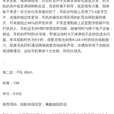
全景音效，氛围感很强，而且虹觅声学实验室调音也真是厉害，把耳
机的高中低音调得刚刚合适，高音听着不刺耳，低音很有力量。我体
验下来是一百元价位音质最好的了，耳机在性能上采用了5.4蓝牙芯
片，连接的稳定性更强，耳机的漏音处理采用的虹觅自研防漏音模
式，可有效阻止98%的声音外泄，不管是通勤路上还是图书馆都不怕
打扰别人。耳机还支持HBC智慧双联功能，能够同时与两个电子设备
相连。耳机的IPX5防水等级，即便运动时大汗淋漓也不必担忧进水问
题。单耳续航时长为8小时，搭配充电仓则有8+24小时的综合续航能
力。双麦克风ENC通话降噪能更优地拾取声音，在嘈杂环境下也能实
现清晰通话。这款耳机整体十分全能，性价比很高。
-
第二款：FIIL Atom
价格：199
评分：9.6分
推荐理由：续航表现优异，佩戴稳固舒适