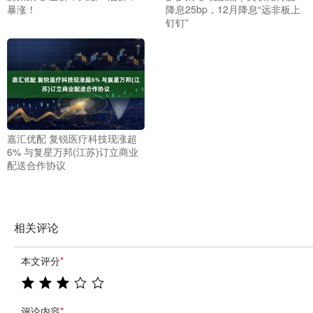
暴涨！
降息25bp，12月降息“远非板上
钉钉”
嘉汇优配 复锐医疗科技现涨超
6% 与复星万邦(江苏)订立商业
配送合作协议
相关评论
本文评分
*
评论内容
*