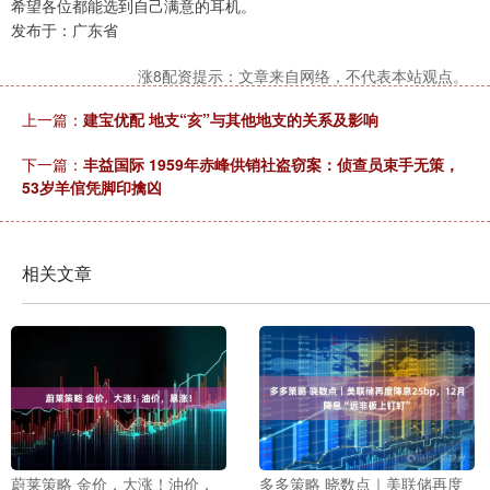
希望各位都能选到自己满意的耳机。
发布于：广东省
涨8配资提示：文章来自网络，不代表本站观点。
上一篇：
建宝优配 地支“亥”与其他地支的关系及影响
下一篇：
丰益国际 1959年赤峰供销社盗窃案：侦查员束手无策，
53岁羊倌凭脚印擒凶
相关文章
蔚莱策略 金价，大涨！油价，
多多策略 晓数点｜美联储再度