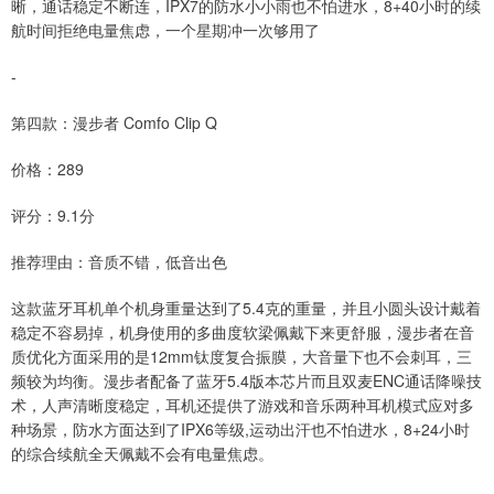
晰，通话稳定不断连，IPX7的防水小小雨也不怕进水，8+40小时的续
航时间拒绝电量焦虑，一个星期冲一次够用了
-
第四款：漫步者 Comfo Clip Q
价格：289
评分：9.1分
推荐理由：音质不错，低音出色
这款蓝牙耳机单个机身重量达到了5.4克的重量，并且小圆头设计戴着
稳定不容易掉，机身使用的多曲度软梁佩戴下来更舒服，漫步者在音
质优化方面采用的是12mm钛度复合振膜，大音量下也不会刺耳，三
频较为均衡。漫步者配备了蓝牙5.4版本芯片而且双麦ENC通话降噪技
术，人声清晰度稳定，耳机还提供了游戏和音乐两种耳机模式应对多
种场景，防水方面达到了IPX6等级,运动出汗也不怕进水，8+24小时
的综合续航全天佩戴不会有电量焦虑。