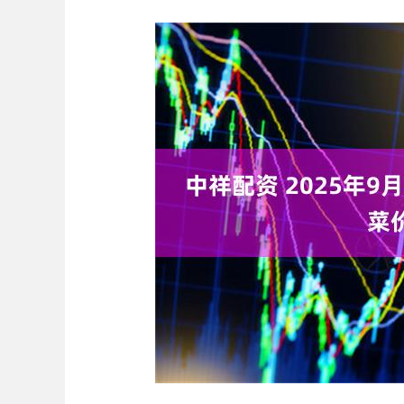
深证成指
14311.01
.68
1.02%
200.89
1