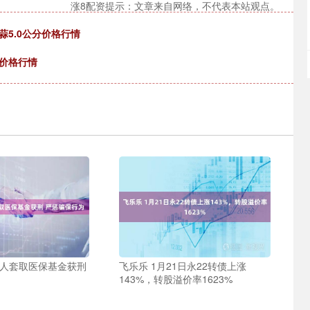
涨8配资提示：文章来自网络，不代表本站观点。
蒜5.0公分价格行情
蛋价格行情
四人套取医保基金获刑
飞乐乐 1月21日永22转债上涨
143%，转股溢价率1623%