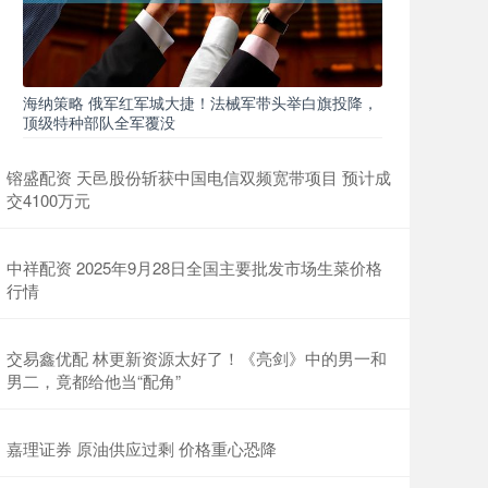
海纳策略 俄军红军城大捷！法械军带头举白旗投降，
顶级特种部队全军覆没
镕盛配资 天邑股份斩获中国电信双频宽带项目 预计成
交4100万元
中祥配资 2025年9月28日全国主要批发市场生菜价格
行情
交易鑫优配 林更新资源太好了！《亮剑》中的男一和
男二，竟都给他当“配角”
嘉理证券 原油供应过剩 价格重心恐降