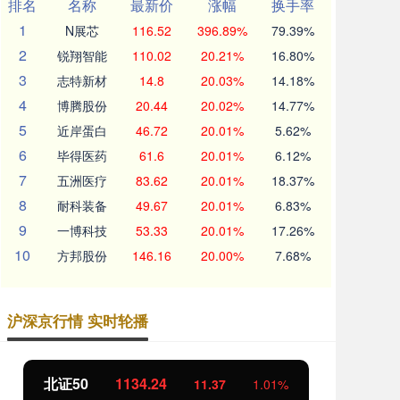
排名
名称
最新价
涨幅
换手率
1
N展芯
116.52
396.89%
79.39%
2
锐翔智能
110.02
20.21%
16.80%
3
志特新材
14.8
20.03%
14.18%
4
博腾股份
20.44
20.02%
14.77%
5
近岸蛋白
46.72
20.01%
5.62%
6
毕得医药
61.6
20.01%
6.12%
7
五洲医疗
83.62
20.01%
18.37%
8
耐科装备
49.67
20.01%
6.83%
9
一博科技
53.33
20.01%
17.26%
10
方邦股份
146.16
20.00%
7.68%
沪深京行情 实时轮播
北证50
1134.24
创
11.37
1.01%