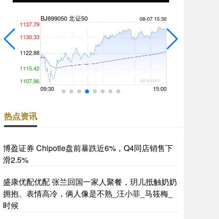
热点资讯
博盈证券 Chipotle盘前暴跌近6%，Q4同店销售下
滑2.5%
盛康优配优配 张兰回国一家人聚餐，玥儿抵触奶奶
拥抱、表情高冷，俩人像是不熟_汪小菲_马筱梅_
时候