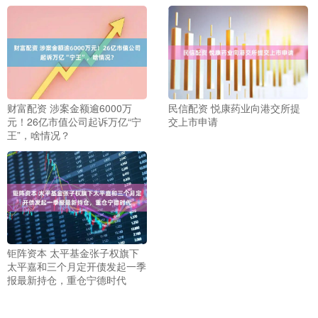
财富配资 涉案金额逾6000万
民信配资 悦康药业向港交所提
元！26亿市值公司起诉万亿“宁
交上市申请
王”，啥情况？
钜阵资本 太平基金张子权旗下
太平嘉和三个月定开债发起一季
报最新持仓，重仓宁德时代