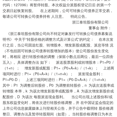
代码：127096）将暂停转股。本次权益分派股权登记日后 的第一个
交易日起恢复转股。 在上述期间，公司可转换公司债券正常交易，
敬请公司可转换公司债券持有 人注意。 特此公告。
浙江泰坦股份有限公司
董事会 附件：
《浙江泰坦股份有限公司向不特定对象发行可转换公司债券募集说
明书》 中关于“转股价格的调整方式及计算公式”的约定： 在本次发
行之后，当公司因送红股、转增股本、增发新股或配股、派息等情 况
（不包括因可转换公司债券转股增加的股本）使公司股份发生变化
时，将相应 进行转股价格的调整（保留小数点后两位，最后一位四舍
五入）。具体调整办法 如下： 派送股票股利或转增股本：P1=P0 /
（1+n）； 增发新股或配股：P1=（P0+A×k）/（1+k）； 上述两
项同时进行：P1=（P0+A×k）/（1+n+k）； 派发现金股利：
P1=P0-D； 上述三项同时进行：P1=（P0-D+A×k）/（1+n+k）
其中：P1 为调整后转股价，P0 为调整前转股价，n 为该次送股率或
转增股 本率，k 为该次增发新股率或配股率，A 为该次增发新股价或
配股价，D 为该次 每股派送现金股利。 当公司出现上述股份和/或
股东权益变化时，将依次进行转股价格调整，并 在中国证监会指定的
上市公司信息披露媒体上刊登相关公告，并于公告中载明转 股价格调
整日、调整办法及暂停转股期间（如需）。当转股价格调整日为本次