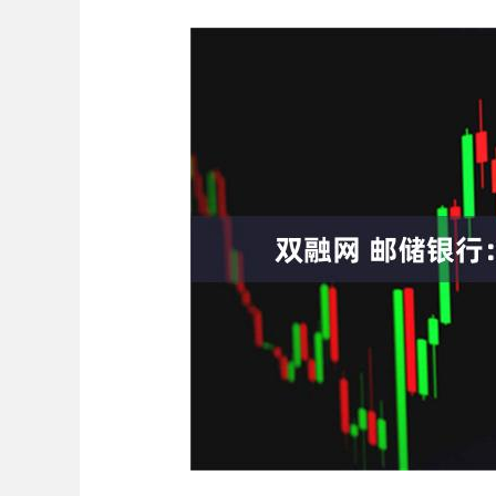
深证成指
14311.01
.68
1.02%
200.89
1