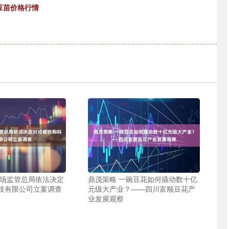
豌豆苗价格行情
市场监管总局依法决定
鼎茂策略 一碗豆花如何撬动数十亿
技有限公司立案调查
元级大产业？——四川富顺豆花产
业发展观察