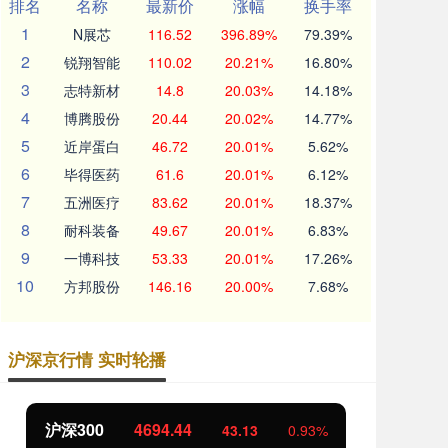
排名
名称
最新价
涨幅
换手率
1
N展芯
116.52
396.89%
79.39%
2
锐翔智能
110.02
20.21%
16.80%
3
志特新材
14.8
20.03%
14.18%
4
博腾股份
20.44
20.02%
14.77%
5
近岸蛋白
46.72
20.01%
5.62%
6
毕得医药
61.6
20.01%
6.12%
7
五洲医疗
83.62
20.01%
18.37%
8
耐科装备
49.67
20.01%
6.83%
9
一博科技
53.33
20.01%
17.26%
10
方邦股份
146.16
20.00%
7.68%
沪深京行情 实时轮播
北证50
1134.24
创
11.37
1.01%